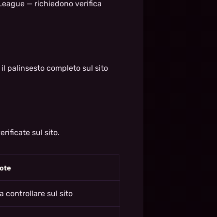
eague — richiedono verifica
a il palinsesto completo sul sito
ificate sul sito.
ote
a controllare sul sito