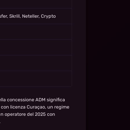
r, Skrill, Neteller, Crypto
ella concessione ADM significa
a con licenza Curaçao, un regime
 un operatore del 2025 con
.