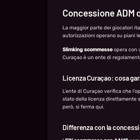
Concessione ADM o
La maggior parte dei giocatori i
autorizzazioni operano su piani l
Slimking scommesse
opera con un
Curaçao è un ente di regolamentaz
Licenza Curaçao: cosa gar
L’ente di Curaçao verifica che l’o
stato della licenza direttamente s
però, si ferma qui.
Differenza con la concess