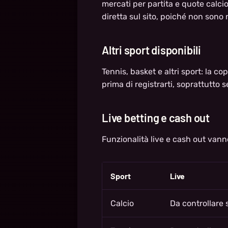
mercati per partita e quote calci
diretta sul sito, poiché non sono n
Altri sport disponibili
Tennis, basket e altri sport: la co
prima di registrarti, soprattutto
Live betting e cash out
Funzionalità live e cash out vanno
Sport
Live
Calcio
Da controllare s