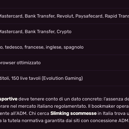
Mastercard, Bank Transfer, Revolut, Paysafecard, Rapid Transfe
Mastercard, Bank Transfer, Crypto
no, tedesco, francese, inglese, spagnolo
browser ottimizzato
itoli, 150 live tavoli (Evolution Gaming)
sportive
deve tenere conto di un dato concreto: l’assenza d
perare nel mercato italiano regolamentato. Il bookmaker oper
lente all’ADM. Chi cerca
Slimking scommesse
in Italia trova
 la tutela normativa garantita dai siti con concessione ADM