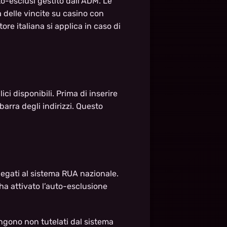
o-esclusi gestito dall’ADM. Le
 delle vincite su casino con
re italiana si applica in caso di
ci disponibili. Prima di inserire
 barra degli indirizzi. Questo
egati al sistema RUA nazionale.
 ha attivato l’auto-esclusione
ngono non tutelati dal sistema