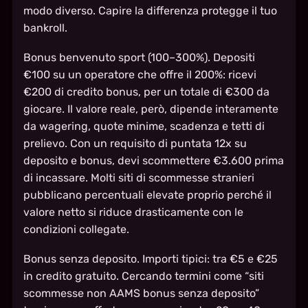
modo diverso. Capire la differenza protegge il tuo
bankroll.
Bonus benvenuto sport (100–300%). Depositi
€100 su un operatore che offre il 200%: ricevi
€200 di credito bonus, per un totale di €300 da
giocare. Il valore reale, però, dipende interamente
da wagering, quote minime, scadenza e tetti di
prelievo. Con un requisito di puntata 12x su
deposito e bonus, devi scommettere €3.600 prima
di incassare. Molti siti di scommesse stranieri
pubblicano percentuali elevate proprio perché il
valore netto si riduce drasticamente con le
condizioni collegate.
Bonus senza deposito. Importi tipici: tra €5 e €25
in credito gratuito. Cercando termini come “siti
scommesse non AAMS bonus senza deposito”