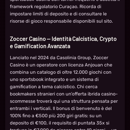
framework regolatorio Curaçao. Ricorda di
impostare limiti di deposito e di consultare le
risorse di gioco responsabile disponibili sul sito.
Zoccer Casino — Identità Calcistica, Crypto
e Gamification Avanzata
Lanciato nel 2024 da Casolinia Group, Zoccer
Casino è un operatore con licenza Anjouan che
combina un catalogo di oltre 12.000 giochi con
uno sportsbook integrato e un sistema di
gamification a tema calcistico. Chi cerca
bookmakers stranieri con un’offerta ibrida casino-
scommesse troverà qui una struttura pensata per
entrambi i verticali. Il bonus di benvenuto è del
100% fino a €500 più 200 giri gratis: su un
deposito di €100, il requisito di puntata 35x si