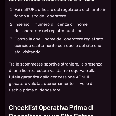
Vai sull’URL ufficiale del regolatore dichiarato in
fondo al sito dell’operatore.
Inserisci il numero di licenza o il nome
dell’operatore nel registro pubblico.
Controlla che il nome dell’operatore registrato
coincida esattamente con quello del sito che
stai visitando.
Tra le scommesse sportive straniere, la presenza
di una licenza estera valida non equivale alla
tutela garantita dalla concessione ADM. Il
giocatore valuta autonomamente il livello di
rischio prima di depositare.
Checklist Operativa Prima di
Depositare su un Sito Estero