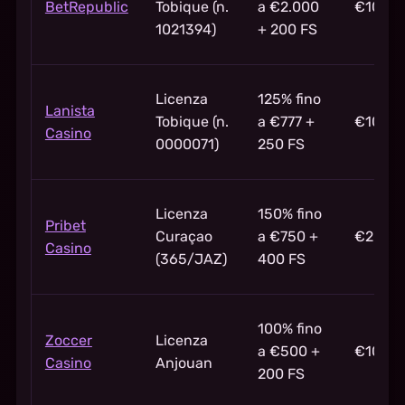
BetRepublic
Tobique (n.
a €2.000
€10
1021394)
+ 200 FS
Licenza
125% fino
Lanista
Tobique (n.
a €777 +
€10
Casino
0000071)
250 FS
Licenza
150% fino
Pribet
Curaçao
a €750 +
€20
Casino
(365/JAZ)
400 FS
100% fino
Zoccer
Licenza
a €500 +
€10
Casino
Anjouan
200 FS