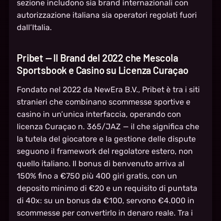
sezione includono sia brand internazionali con
autorizzazione italiana sia operatori regolati fuori
dall’Italia.
Pribet — Il Brand del 2022 che Mescola
Sportsbook e Casino su Licenza Curaçao
Fondato nel 2022 da NewEra B.V., Pribet è tra i siti
stranieri che combinano scommesse sportive e
casino in un’unica interfaccia, operando con
licenza Curaçao n. 365/JAZ — il che significa che
la tutela del giocatore e la gestione delle dispute
seguono il framework del regolatore estero, non
quello italiano. Il bonus di benvenuto arriva al
150% fino a €750 più 400 giri gratis, con un
deposito minimo di €20 e un requisito di puntata
di 40x: su un bonus da €100, servono €4.000 in
scommesse per convertirlo in denaro reale. Tra i