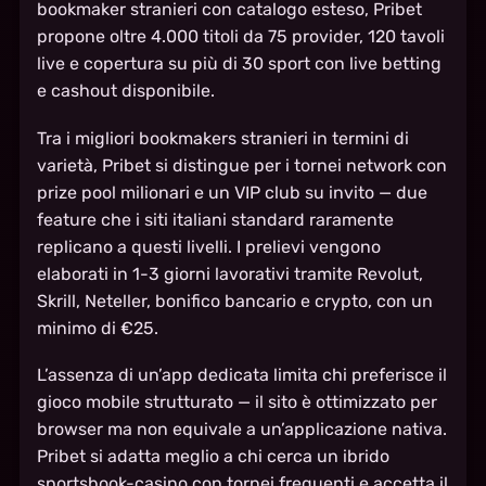
bookmaker stranieri con catalogo esteso, Pribet
propone oltre 4.000 titoli da 75 provider, 120 tavoli
live e copertura su più di 30 sport con live betting
e cashout disponibile.
Tra i migliori bookmakers stranieri in termini di
varietà, Pribet si distingue per i tornei network con
prize pool milionari e un VIP club su invito — due
feature che i siti italiani standard raramente
replicano a questi livelli. I prelievi vengono
elaborati in 1-3 giorni lavorativi tramite Revolut,
Skrill, Neteller, bonifico bancario e crypto, con un
minimo di €25.
L’assenza di un’app dedicata limita chi preferisce il
gioco mobile strutturato — il sito è ottimizzato per
browser ma non equivale a un’applicazione nativa.
Pribet si adatta meglio a chi cerca un ibrido
sportsbook-casino con tornei frequenti e accetta il