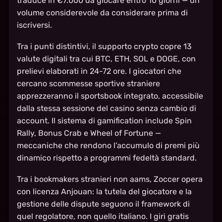
traduce in €7.000 da giocare entro 10 giorni — un
volume considerevole da considerare prima di
iscriversi.
Tra i punti distintivi, il supporto crypto copre 13
valute digitali tra cui BTC, ETH, SOL e DOGE, con
prelievi elaborati in 24-72 ore. I giocatori che
cercano scommesse sportive straniere
apprezzeranno il sportsbook integrato, accessibile
dalla stessa sessione del casino senza cambio di
account. Il sistema di gamification include Spin
Rally, Bonus Crab e Wheel of Fortune —
meccaniche che rendono l’accumulo di premi più
dinamico rispetto a programmi fedeltà standard.
Tra i bookmakers stranieri non aams, Zoccer opera
con licenza Anjouan: la tutela del giocatore e la
gestione delle dispute seguono il framework di
quel regolatore, non quello italiano. I giri gratis