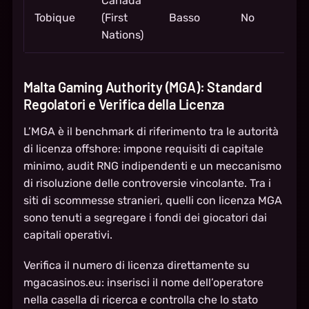
Canada
Tobique
(First
Basso
No
Nations)
Malta Gaming Authority (MGA): Standard
Regolatori e Verifica della Licenza
L’MGA è il benchmark di riferimento tra le autorità
di licenza offshore: impone requisiti di capitale
minimo, audit RNG indipendenti e un meccanismo
di risoluzione delle controversie vincolante. Tra i
siti di scommesse stranieri, quelli con licenza MGA
sono tenuti a segregare i fondi dei giocatori dai
capitali operativi.
Verifica il numero di licenza direttamente su
mgacasinos.eu: inserisci il nome dell’operatore
nella casella di ricerca e controlla che lo stato