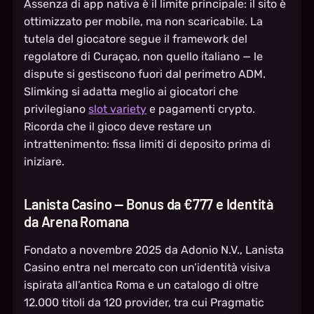
Assenza di app nativa è il limite principale: il sito è
ottimizzato per mobile, ma non scaricabile. La
tutela del giocatore segue il framework del
regolatore di Curaçao, non quello italiano — le
dispute si gestiscono fuori dal perimetro ADM.
Slimking si adatta meglio ai giocatori che
privilegiano
slot variety
e pagamenti crypto.
Ricorda che il gioco deve restare un
intrattenimento: fissa limiti di deposito prima di
iniziare.
Lanista Casino — Bonus da €777 e Identità
da Arena Romana
Fondato a novembre 2025 da Adonio N.V., Lanista
Casino entra nel mercato con un’identità visiva
ispirata all’antica Roma e un catalogo di oltre
12.000 titoli da 120 provider, tra cui Pragmatic