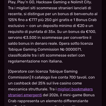
Play, Play’n GO, Hacksaw Gaming e Nolimit City.
Tra i migliori siti scommesse stranieri lanciati di
recente, si distingue per un bonus di benvenuto al
125% fino a €777 più 250 giri gratis e 1 Bonus Crab
esclusivo — con un deposito minimo di €20 e un
requisito di puntata di 35x. Su un bonus da €100,
servono €3.500 in scommesse per convertire il
saldo bonus in denaro reale. Opera sotto licenza
Tobique Gaming Commission № 0000071,
classificabile tra i siti scommesse esteri con
regolamentazione non italiana.
[Operatore con licenza Tobique Gaming
Commission] Il catalogo live conta 700 tavoli, con
un cashback del 25% sul live casino come
meccanica strutturale. Tra i
migliori bookmakers
stranieri emergenti
del 2026, il mini-game Bonus
Crab rappresenta un elemento differenziante