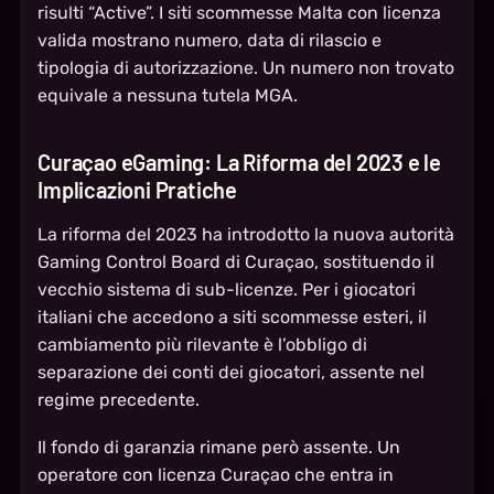
risulti “Active”. I siti scommesse Malta con licenza
valida mostrano numero, data di rilascio e
tipologia di autorizzazione. Un numero non trovato
equivale a nessuna tutela MGA.
Curaçao eGaming: La Riforma del 2023 e le
Implicazioni Pratiche
La riforma del 2023 ha introdotto la nuova autorità
Gaming Control Board di Curaçao, sostituendo il
vecchio sistema di sub-licenze. Per i giocatori
italiani che accedono a siti scommesse esteri, il
cambiamento più rilevante è l’obbligo di
separazione dei conti dei giocatori, assente nel
regime precedente.
Il fondo di garanzia rimane però assente. Un
operatore con licenza Curaçao che entra in