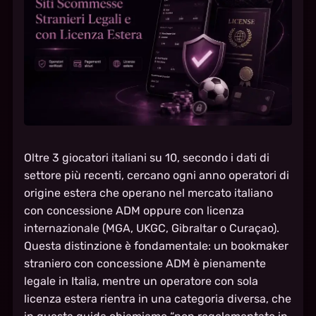
Oltre 3 giocatori italiani su 10, secondo i dati di
settore più recenti, cercano ogni anno operatori di
origine estera che operano nel mercato italiano
con concessione ADM oppure con licenza
internazionale (MGA, UKGC, Gibraltar o Curaçao).
Questa distinzione è fondamentale: un bookmaker
straniero con concessione ADM è pienamente
legale in Italia, mentre un operatore con sola
licenza estera rientra in una categoria diversa, che