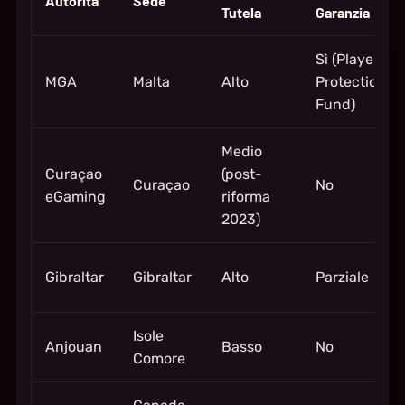
Autorità
Sede
Tutela
Garanzia
Sì (Player
MGA
Malta
Alto
Protection
Fund)
Medio
Curaçao
(post-
Curaçao
No
eGaming
riforma
2023)
Gibraltar
Gibraltar
Alto
Parziale
Isole
Anjouan
Basso
No
Comore